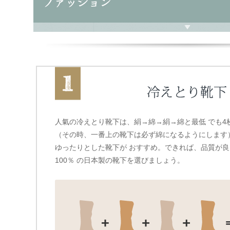
人氣の冷えとり靴下は、絹→綿→絹→綿と最低 でも4
（その時、一番上の靴下は必ず綿になるようにします
ゆったりとした靴下が おすすめ。できれば、品質が良
100％ の日本製の靴下を選びましょう。