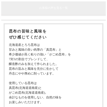
お客様の声を見る一覧
昆布の旨味と風味を
ぜひ感じてください
北海道産とろろ昆布は
甘みと風味の良い肉厚の「真昆布」と
希少価値が高く粘りの強い「がごめ昆布」を
7対3の割合でブレンドして、
醸造酢のみを加えて作られました。
昆布の旨みと風味を充分に生かして
丹念にやや厚めに削っています。
使用している昆布は
真昆布(北海道道南産)と
がごめ昆布(北海道道南産)。
余計なものを使用しない、自然の味を
お楽しみいただけます。