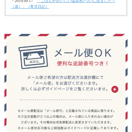
・2019.09.17
「ごはんがおいしい塩昆布♪ついに出ました～
（喜）」（育児日記）