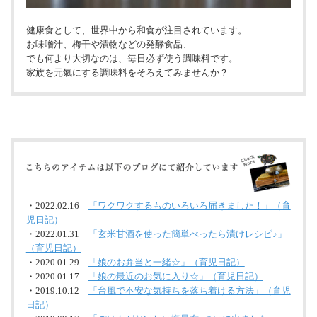
健康食として、世界中から和食が注目されています。
お味噌汁、梅干や漬物などの発酵食品、
でも何より大切なのは、毎日必ず使う調味料です。
家族を元氣にする調味料をそろえてみませんか？
・2022.02.16
「ワクワクするものいろいろ届きました！」（育
児日記）
・2022.01.31
「玄米甘酒を使った簡単べったら漬けレシピ♪」
（育児日記）
・2020.01.29
「娘のお弁当と一緒☆」（育児日記）
・2020.01.17
「娘の最近のお気に入り☆」（育児日記）
・2019.10.12
「台風で不安な気持ちを落ち着ける方法」（育児
日記）