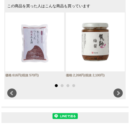
この商品を買った人はこんな商品も買っています
価格:616円(税抜 570円)
価格:2,268円(税抜 2,100円)
価