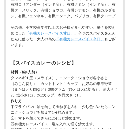
有機コリアンダー（インド産）、有機クミン（インド産）、有
機ターメリック、有機ショウガ、有機シナモン、有機カルダモ
ン、有機フェンネル、有機ニンニク、パプリカ、有機クローブ
その他、小学校高学年以上のお子様が食べやすい、辛さを控え
めにした
「有機カレースパイス甘口」
、辛味のスパイスをふん
だんに使った、大人の為の
「有機カレースパイス辛口」
もござ
います。
【スパイスカレーのレシピ】
材料（約4人前）
タマネギ１玉（スライス）、ニンニク・ショウガ各小さじ１
（みじん切り）、カットトマト１カップ、お好みの季節野菜
（またはとり肉など）300グラム（ひと口大に切る）、油大さじ
2、塩小さじ2、水2カップ、本品大さじ1.5
作り方
①フライパンに油を熱して玉ねぎを入れ、少し色づいたらニン
ニク・ショウガを加えて1分炒めます。
②トマトを加えてさらに2分ほど炒めます。
③有機カレースパイス、塩を入れて軽く炒めます。