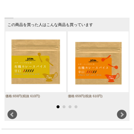
この商品を買った人はこんな商品も買っています
価格:659円(税抜 610円)
価格:659円(税抜 610円)
価