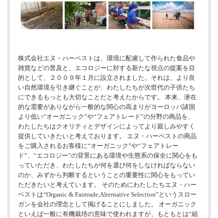
株式会社エヌ・ハーベストは、環境に配慮して作られた食品や
雑貨などの普及と、エコロジーに対する新たな視点の提案を目
的として、２００９年１月に設立されました。それは、より良
い自然環境を引き継ぐことが、わたしたちが次世代の子供たち
にできるもっとも大切なことだと考えたからです。 本来、潜在
的な需要がありながら一般的な関心の高まりがヨーロッパ諸国
より低い“オーガニック”や“フェアトレード”の分野の商品を、
わたしたちはクオリティとデザインによってより親しみやすく
提供していきたいと考えております。 エヌ・ハーベストの商品
をご購入されるお客様に“オーガニック”や“フェアトレー
ド”、“エコロジー”の背景にある環境や生態系の保全に関心をも
っていただき、わたしたちが何を選び何をしなければならない
のか、みずから判断するということの重要性に関心をもってい
ただきたいと考えています。 そのためにわたしたちエヌ・ハー
ベストは“Organic & Fairtrade,Alternative Selection”というスロー
ガンを会社の理念として掲げることにしました。 オーガニック
といえば一般に有機栽培の意味で使われますが、もともとは“組