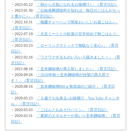
・2023.05.22
「朝から元気になれるお味噌汁♪」（育児日記）
・2023.01.30
「伝統発酵調味料を知れば、毎日のごはんがもっ
と豊かに♪」（育児日記）
・2022.10.31
「梅醬チャーハンで簡単おいしいお昼ごはん♪」
（育児日記）
・2022.07.19
「大豆ミートと小松菜の甘辛炒めで朝ごはん☆」
（育児日記）
・2022.03.23
「ローリングストックで無駄なく安心♪」（育児
日記）
・2022.02.16
「ワクワクするものいろいろ届きました！」（育
児日記）
・2021.08.18
「玄米麹味噌が再入荷しました♪」（育児日記）
・2020.09.26
「2020年秋☆玄米麹味噌が待望の再入荷で
す！」（育児日記）
・2020.08.16
「玄米麹味噌800ｇ無添加のご紹介」（育児日
記）
・2020.05.23
「５歳でも出来る♪お味噌汁 You Tube チャンネ
ル」（育児日記）
・2020.05.03
「ごはんとおみそ汁バトン」（育児日記）
・2020.03.31
「素材のエネルギーが高い☆玄米麹味噌」（育児
日記）