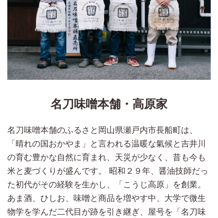
名刀味噌本舗・高原家
名刀味噌本舗のふるさと岡山県瀬戸内市長船町は、
「晴れの国おかやま」と言われる温暖な氣候と吉井川
の育む豊かな自然に育まれ、天災が少なく、昔も今も
米と麦づくりが盛んです。 昭和２９年、醤油技師だっ
た初代がその経験を生かし、「こうじ高原」を創業。
あま酒、ひしお、味噌と商品を増やす中、大学で微生
物学を学んだ二代目が跡を引き継ぎ、屋号を「名刀味