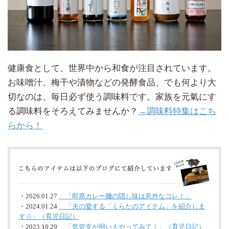
健康食として、世界中から和食が注目されています。
お味噌汁、梅干や漬物などの発酵食品、でも何より大
切なのは、毎日必ず使う調味料です。家族を元氣にす
る調味料をそろえてみませんか？
→調味料特集はこち
らから！
・2026.01.27
「即席カレー麺の隠し味は意外なコレ！」
・2024.01.24
「夫の愛する「くらたのアイテム」を紹介しま
す☆」（育児日記）
・2023.10.29
「気管支が弱い人やってみて！」（育児日記）