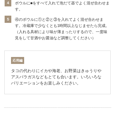
４
ボウルに■をすべて入れて泡だて器でよく混ぜ合わせま
す。
５
④のボウルに①と②と③を入れてよく混ぜ合わせま
す。冷蔵庫で少なくとも1時間以上なじませたら完成。
（入れる具材により味が薄まったりするので、一度味
見をして甘酒やお醤油など調整してください）
応用編
タコの代わりにイカや海老、お野菜はきゅうりや
アスパラガスなどもとても合います。いろいろな
バリエーションをお楽しみください。