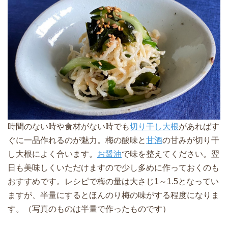
時間のない時や食材がない時でも
切り干し大根
があればす
ぐに一品作れるのが魅力。梅の酸味と
甘酒
の甘みが切り干
し大根によく合います。
お醤油
で味を整えてください。翌
日も美味しくいただけますので少し多めに作っておくのも
おすすめです。レシピで梅の量は大さじ1～1.5となってい
ますが、半量にするとほんのり梅の味がする程度になりま
す。（写真のものは半量で作ったものです）