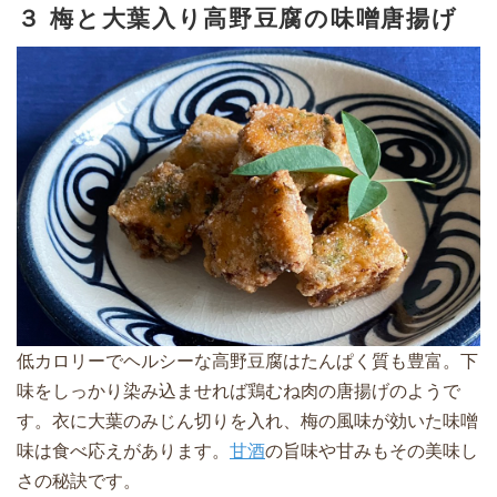
３ 梅と大葉入り高野豆腐の味噌唐揚げ
低カロリーでヘルシーな高野豆腐はたんぱく質も豊富。下
味をしっかり染み込ませれば鶏むね肉の唐揚げのようで
す。衣に大葉のみじん切りを入れ、梅の風味が効いた味噌
味は食べ応えがあります。
甘酒
の旨味や甘みもその美味し
さの秘訣です。