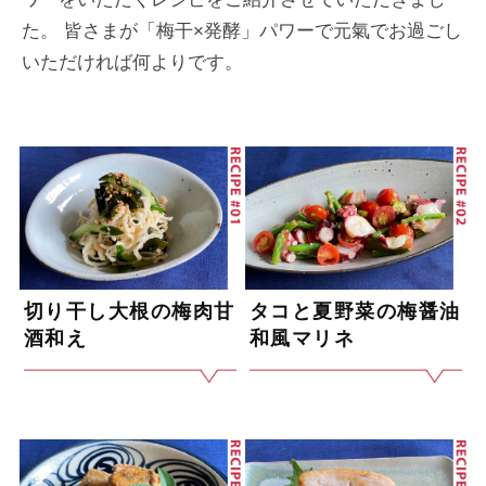
た。 皆さまが「梅干×発酵」パワーで元氣でお過ごし
いただければ何よりです。
切り干し大根の梅肉甘
タコと夏野菜の梅醤油
酒和え
和風マリネ