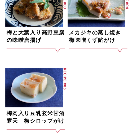
梅と大葉入り高野豆腐
メカジキの蒸し焼き
の味噌唐揚げ
梅味噌くず餡がけ
梅肉入り豆乳玄米甘酒
寒天 梅シロップがけ