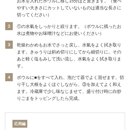
お水を入れたボウルに移し15分ほど置きます。（食べ
やすい大きさにカットしていないものは適当な長さに
切ってください）
２
①の水氣をしっかりと絞ります。（ボウルに残ったお
水は煮物やお味噌汁などにお使いください）
３
乾燥わかめもお水でさっと戻し、水氣をよく拭き取り
ます。きゅうりは斜め切りにしてから細切りに。その
あと軽く塩もみして洗い流し、水氣をよく拭き取りま
す。
４
ボウルに■をすべて入れ、泡だて器でよく混ぜます。切
り干し大根をよくほぐしながら、③を加えてよく和え
ます。冷蔵庫で少し味なじませて、盛り付け時に白炒
りごまをトッピングしたら完成。
応用編