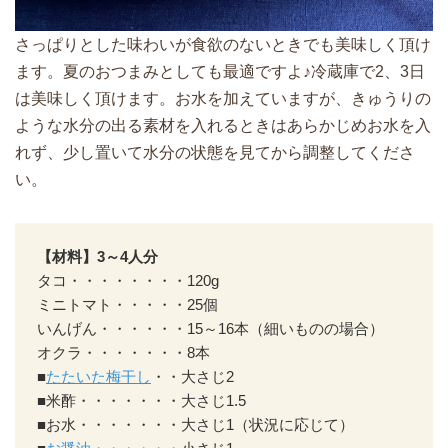
さっぱりとした味わいが食欲のないときでも美味しく頂け
ます。夏のおつまみとしても最適ですよ♪冷蔵庫で2、3日
は美味しく頂けます。お水を加えていますが、きゅうりの
ような水分の出る素材を入れるときはあらかじめお水を入
れず、少し置いて水分の状態を見てから調整してくださ
い。
【材料】3～4人分
タコ・・・・・・・・120g
ミニトマト・・・・・25個
いんげん・・・・・・15～16本（細いものの場合）
オクラ・・・・・・・8本
■
たたいた梅干し
・・大さじ2
■米酢・・・・・・・大さじ1.5
■お水・・・・・・・大さじ1（状況に応じて）